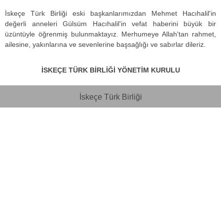
İskeçe Türk Birliği eski başkanlarımızdan Mehmet Hacıhalil'in
değerli anneleri Gülsüm Hacıhalil'in vefat haberini büyük bir
üzüntüyle öğrenmiş bulunmaktayız. Merhumeye Allah'tan rahmet,
ailesine, yakınlarına ve sevenlerine başsağlığı ve sabırlar dileriz.
İSKEÇE TÜRK BİRLİĞİ YÖNETİM KURULU
İskeçe Türk Birliği