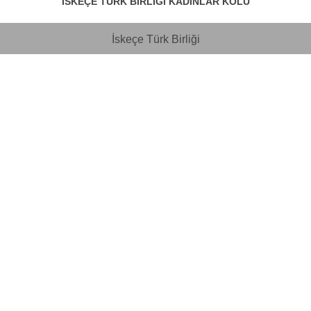
İSKEÇE TÜRK BİRLİĞİ KADINLAR KOLU
İskeçe Türk Birliği