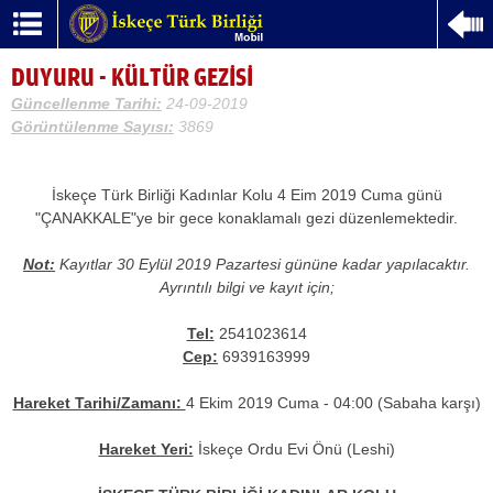
DUYURU - KÜLTÜR GEZİSİ
Güncellenme Tarihi:
24-09-2019
Görüntülenme Sayısı:
3869
İskeçe Türk Birliği Kadınlar Kolu 4 Eim 2019 Cuma günü
"ÇANAKKALE"ye bir gece konaklamalı gezi düzenlemektedir.
Not:
Kayıtlar 30 Eylül 2019 Pazartesi gününe kadar yapılacaktır.
Ayrıntılı bilgi ve kayıt için;
Tel:
2541023614
Cep:
6939163999
Hareket Tarihi/Zamanı:
4 Ekim 2019 Cuma - 04:00 (Sabaha karşı)
Hareket Yeri:
İskeçe Ordu Evi Önü (Leshi)