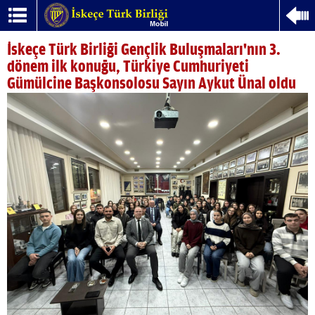
İskeçe Türk Birliği Gençlik Buluşmaları'nın 3.
dönem ilk konuğu, Türkiye Cumhuriyeti
Gümülcine Başkonsolosu Sayın Aykut Ünal oldu