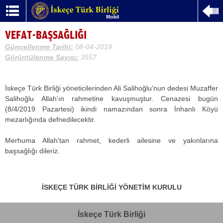
VEFAT-BAŞSAĞLIĞI
Güncellenme Tarihi:
08-04-2019
Görüntülenme Sayısı:
3557
İskeçe Türk Birliği yöneticilerinden Ali Salihoğlu'nun dedesi Muzaffer
Salihoğlu Allah'ın rahmetine kavuşmuştur. Cenazesi bugün
(8/4/2019 Pazartesi) ikindi namazından sonra İnhanlı Köyü
mezarlığında defnedilecektir.
Merhuma Allah'tan rahmet, kederli ailesine ve yakınlarına
başsağlığı dileriz.
İSKEÇE TÜRK BİRLİĞİ YÖNETİM KURULU
İskeçe Türk Birliği