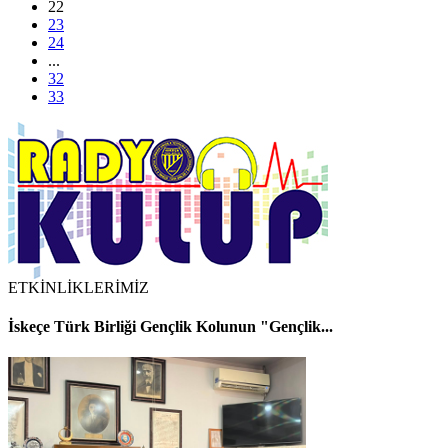
22
23
24
...
32
33
ETKİNLİKLERİMİZ
İskeçe Türk Birliği Gençlik Kolunun "Gençlik...