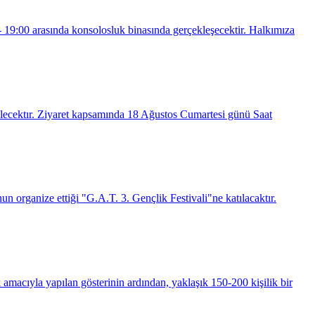
19:00 arasında konsolosluk binasında gerçekleşecektir. Halkımıza
elecektır. Ziyaret kapsamında 18 Ağustos Cumartesi günü Saat
 organize ettiği "G.A.T. 3. Gençlik Festivali"ne katılacaktır.
amacıyla yapılan gösterinin ardından, yaklaşık 150-200 kişilik bir