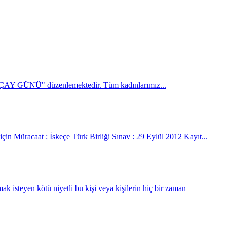
 ÇAY GÜNÜ" düzenlemektedir. Tüm kadınlarımız...
için Müracaat : İskeçe Türk Birliği Sınav : 29 Eylül 2012 Kayıt...
k isteyen kötü niyetli bu kişi veya kişilerin hiç bir zaman