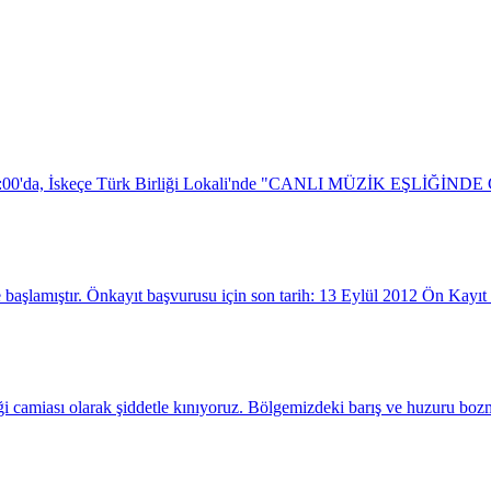
t 18:00'da, İskeçe Türk Birliği Lokali'nde "CANLI MÜZİK EŞLİĞİNDE
 başlamıştır. Önkayıt başvurusu için son tarih: 13 Eylül 2012 Ön Kayıt 
ği camiası olarak şiddetle kınıyoruz. Bölgemizdeki barış ve huzuru bozma