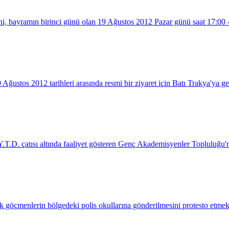
, bayramın birinci günü olan 19 Ağustos 2012 Pazar günü saat 17:00 - 
ustos 2012 tarihleri arasında resmi bir ziyaret için Batı Trakya'ya g
T.D. çatısı altında faaliyet gösteren Genç Akademisyenler Topluluğu'nun
k göçmenlerin bölgedeki polis okullarına gönderilmesini protesto etmek 