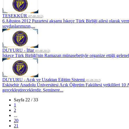
TEŞEKKÜR
(
07-08-2012
)
6 Ağustos 2012 Pazartesi akşamı İskeçe Türk Birliği ailesi olarak 
soydaşlarımızın,...
DUYURU - İftar
(
01-08-2012
)
İskeçe Türk Birliği'nin Ramazan münasebetiyle organize ettiği gel
DUYURU - Açık ve Uzaktan Eğitim Sistemi
(
01-08-2012
)
Eskişehir Anadolu Üniversitesi Açık Öğretim Fakültesi yetkilileri 1
gerçekleştireceklerdir. Seminere...
Sayfa 22 / 33
1
2
...
20
21