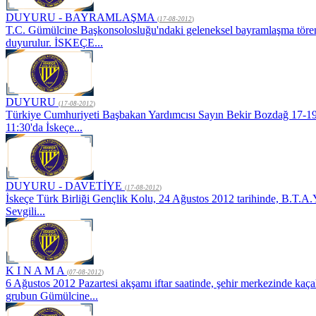
DUYURU - BAYRAMLAŞMA
(
17-08-2012
)
T.C. Gümülcine Başkonsolosluğu'ndaki geleneksel bayramlaşma töreni
duyurulur. İSKEÇE...
DUYURU
(
17-08-2012
)
Türkiye Cumhuriyeti Başbakan Yardımcısı Sayın Bekir Bozdağ 17-19 Ağ
11:30'da İskeçe...
DUYURU - DAVETİYE
(
17-08-2012
)
İskeçe Türk Birliği Gençlik Kolu, 24 Ağustos 2012 tarihinde, B.T.A.Y.
Sevgili...
K I N A M A
(
07-08-2012
)
6 Ağustos 2012 Pazartesi akşamı iftar saatinde, şehir merkezinde kaça
grubun Gümülcine...