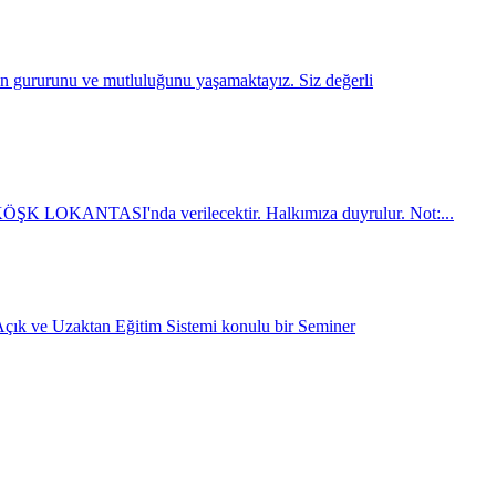
ın gururunu ve mutluluğunu yaşamaktayız. Siz değerli
 KÖŞK LOKANTASI'nda verilecektir. Halkımıza duyrulur. Not:...
 Açık ve Uzaktan Eğitim Sistemi konulu bir Seminer