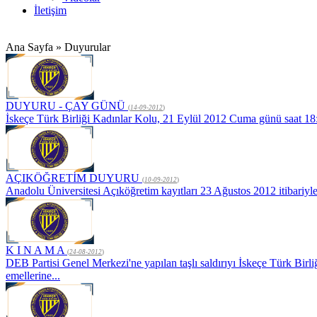
İletişim
Ana Sayfa » Duyurular
DUYURU - ÇAY GÜNÜ
(
14-09-2012
)
İskeçe Türk Birliği Kadınlar Kolu, 21 Eylül 2012 Cuma günü saa
AÇIKÖĞRETİM DUYURU
(
10-09-2012
)
Anadolu Üniversitesi Açıköğretim kayıtları 23 Ağustos 2012 itibariyle
K I N A M A
(
24-08-2012
)
DEB Partisi Genel Merkezi'ne yapılan taşlı saldırıyı İskeçe Türk Birli
emellerine...