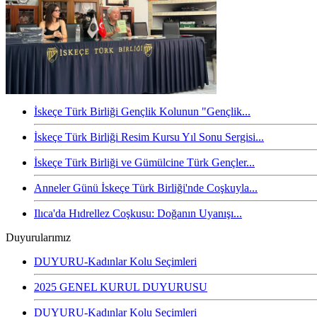
İskeçe Türk Birliği Gençlik Kolunun "Gençlik...
İskeçe Türk Birliği Resim Kursu Yıl Sonu Sergisi...
İskeçe Türk Birliği ve Gümülcine Türk Gençler...
Anneler Günü İskeçe Türk Birliği'nde Coşkuyla...
Ilıca'da Hıdrellez Coşkusu: Doğanın Uyanışı...
Duyurularımız
DUYURU-Kadınlar Kolu Seçimleri
2025 GENEL KURUL DUYURUSU
DUYURU-Kadınlar Kolu Seçimleri