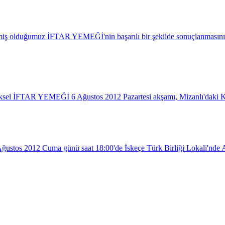
vermiş olduğumuz İFTAR YEMEĞİ'nin başarılı bir şekilde sonuçlanmasın
eneksel İFTAR YEMEĞİ 6 Ağustos 2012 Pazartesi akşamı, Mizanlı'daki
0 Ağustos 2012 Cuma günü saat 18:00'de İskeçe Türk Birliği Lokali'nde