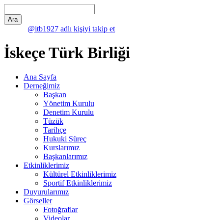
@itb1927 adlı kişiyi takip et
İskeçe Türk Birliği
Ana Sayfa
Derneğimiz
Başkan
Yönetim Kurulu
Denetim Kurulu
Tüzük
Tarihçe
Hukuki Süreç
Kurslarımız
Başkanlarımız
Etkinliklerimiz
Kültürel Etkinliklerimiz
Sportif Etkinliklerimiz
Duyurularımız
Görseller
Fotoğraflar
Videolar