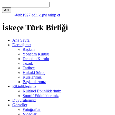
@itb1927 adlı kişiyi takip et
İskeçe Türk Birliği
Ana Sayfa
Derneğimiz
Başkan
Yönetim Kurulu
Denetim Kurulu
Tüzük
Tarihçe
Hukuki Süreç
Kurslarımız
Başkanlarımız
Etkinliklerimiz
Kültürel Etkinliklerimiz
Sportif Etkinliklerimiz
Duyurularımız
Görseller
Fotoğraflar
Videolar