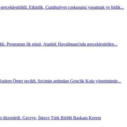
rçekleştirildi. Etkinlik, Cumhuriyet coşkusunu yaşatmak ve birlik...
ıldı. Programın ilk günü, Atatürk Havalimanı'nda gerçekleştirilen...
a Sudem Ömer seçildi. Seçimin ardından Gençlik Kolu yönetiminde...
esi düzenledi. Geceye, İskeçe Türk Birliği Başkanı Kerem