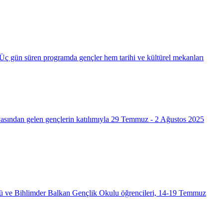
 Üç gün süren programda gençler hem tarihi ve kültürel mekanları
fyasından gelen gençlerin katılımıyla 29 Temmuz - 2 Ağustos 2025
ğü ve Bihlimder Balkan Gençlik Okulu öğrencileri, 14-19 Temmuz