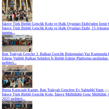
İskeçe Türk Birliği Gençlik Kolu ve Halk Oyunları Ekibi'nden İzmir
İskeçe Türk Birliği Gençlik Kolu ve Halk Oyunları Ekibi, 15 Ağustos
tanıma...
Batı Trakyalı Gençler 3. Balkan Gençlik Buluşmaları Yaz Kampında 
Edirne Valiliği Balkan Şehirleri İş Birliği Edirne Platformu tarafı
tarihleri...
Bursa Karacaali Kampı, Batı Trakyalı Gençlere Ev Sahipliği Yaptı
(
25-
İskeçe Türk Birliği Gençlik Kolu, İskeçe Müftülüğü Genç Müftülük,
2025 tarihleri...