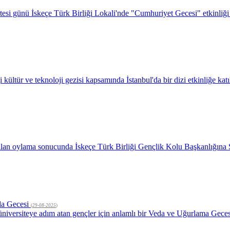
 günü İskeçe Türk Birliği Lokali'nde "Cumhuriyet Gecesi" etkinliği ge
kültür ve teknoloji gezisi kapsamında İstanbul'da bir dizi etkinliğe kat
Yapılan oylama sonucunda İskeçe Türk Birliği Gençlik Kolu Başkanlığın
da Gecesi
(
29-08-2025
)
a üniversiteye adım atan gençler için anlamlı bir Veda ve Uğurlama Gec