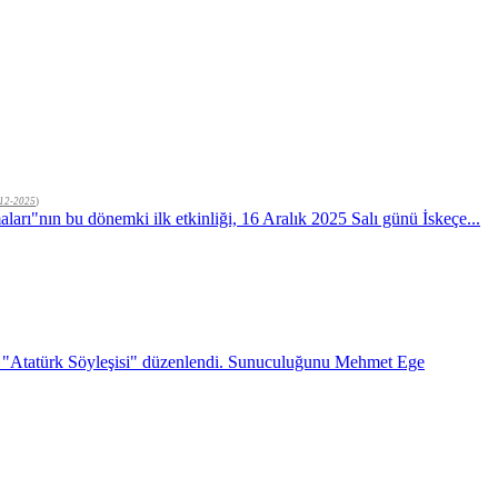
12-2025
)
ları"nın bu dönemki ilk etkinliği, 16 Aralık 2025 Salı günü İskeçe...
de "Atatürk Söyleşisi" düzenlendi. Sunuculuğunu Mehmet Ege