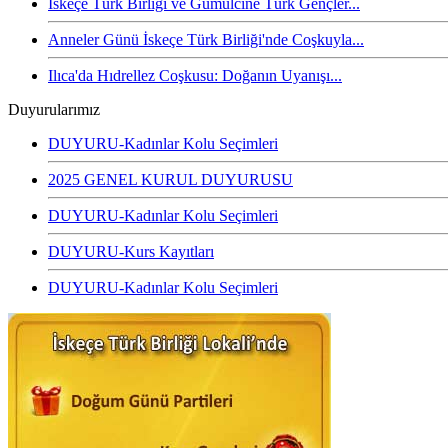
İskeçe Türk Birliği ve Gümülcine Türk Gençler...
Anneler Günü İskeçe Türk Birliği'nde Coşkuyla...
Ilıca'da Hıdrellez Coşkusu: Doğanın Uyanışı...
Duyurularımız
DUYURU-Kadınlar Kolu Seçimleri
2025 GENEL KURUL DUYURUSU
DUYURU-Kadınlar Kolu Seçimleri
DUYURU-Kurs Kayıtları
DUYURU-Kadınlar Kolu Seçimleri