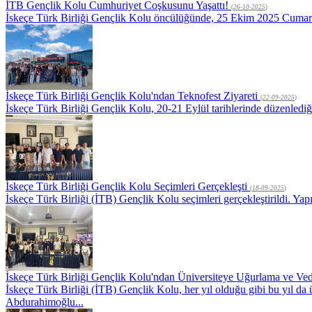
İTB Gençlik Kolu Cumhuriyet Coşkusunu Yaşattı!
(
26-10-2025
)
İskeçe Türk Birliği Gençlik Kolu öncülüğünde, 25 Ekim 2025 Cumartesi
İskeçe Türk Birliği Gençlik Kolu'ndan Teknofest Ziyareti
(
22-09-2025
)
İskeçe Türk Birliği Gençlik Kolu, 20-21 Eylül tarihlerinde düzenlediği 
İskeçe Türk Birliği Gençlik Kolu Seçimleri Gerçekleşti
(
18-09-2025
)
İskeçe Türk Birliği (İTB) Gençlik Kolu seçimleri gerçekleştirildi. 
İskeçe Türk Birliği Gençlik Kolu'ndan Üniversiteye Uğurlama ve Ve
İskeçe Türk Birliği (İTB) Gençlik Kolu, her yıl olduğu gibi bu yıl d
Abdurahimoğlu...