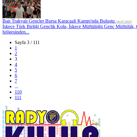
Batı Trakyalı Gençler Bursa Karacaali Kampı'nda Buluştu
(
16-07-2025
)
İskeçe Türk Birliği Gençlik Kolu, İskeçe Müftülüğü Genç Müftülük,
bölgesinden...
Sayfa 3 / 111
1
2
3
4
5
6
7
...
110
111