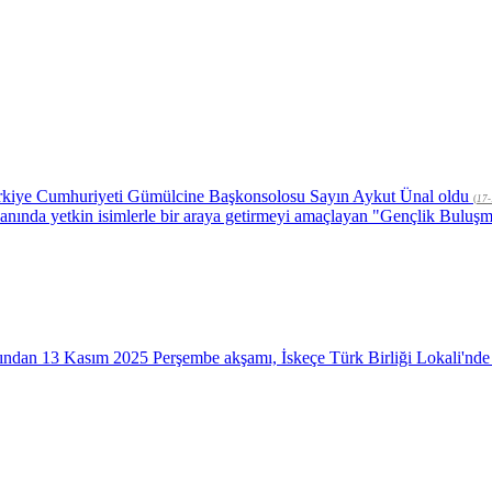
Türkiye Cumhuriyeti Gümülcine Başkonsolosu Sayın Aykut Ünal oldu
(
17-
anında yetkin isimlerle bir araya getirmeyi amaçlayan "Gençlik Buluşma
afından 13 Kasım 2025 Perşembe akşamı, İskeçe Türk Birliği Lokali'n