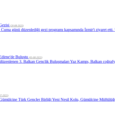
 Gezisi
(
20-08-2025
)
 Cuma günü düzenlediği gezi programı kapsamında İzmir'i ziyaret etti.
Edirne'de Buluştu
(
05-08-2025
)
ndan düzenlenen 3. Balkan Gençlik Buluşmaları Yaz Kampı, Balkan coğra
07-2025
)
 Gümülcine Türk Gençler Birliği Yeni Nesil Kolu, Gümülcine Müftülü