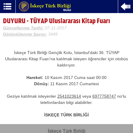
DUYURU - TÜYAP Uluslararası Kitap Fuarı
Güncellenme Tarihi:
07-11-2017
Görüntülenme Sayısı:
3449
İskeçe Türk Birliği Gençlik Kolu, İstanbul'daki 36. TÜYAP
Uluslararası Kitap Fuarı'na katılmak isteyen öğrenciler için otobüs
kaldırıyor.
Hareket:
10 Kasım 2017 Cuma saat 00:00
Dönüş:
11 Kasım 2017 Cumartesi
Geziye katılmak isteyenler
2541023614
veya
6977758747
no'lu
telefonlardan bilgi alabilirler.
İSKEÇE TÜRK BİRLİĞİ
İskeçe Türk Birliği