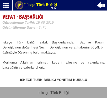
VEFAT - BAŞSAĞLIĞI
Güncellenme Tarihi:
15-08-2019
Görüntülenme Sayısı:
3474
İskeçe Türk Birliği sabık Başkanlarından Sabriye Kasım
Delioğlu'nun değerli eşi Necmi Delioğlu'nun vefat haberini büyük bir
üzüntüyle öğrenmiş bulunmaktayız.
Merhuma Allah'tan rahmet, kederli ailesine ve yakınlarına
başsağlığı ve sabırlar dileriz.
İSKEÇE TÜRK BİRLİĞİ YÖNETİM KURULU
İskeçe Türk Birliği