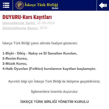
DUYURU-Kurs Kayıtları
Güncellenme Tarihi:
31-08-2019
Görüntülenme Sayısı:
3879
İskeçe Türk Birliği çatısı altında faaliyet gösteren;
1-Biçki - Dikiş - Nakış ve El Sanatları Kursları,
2-Resim Kursu,
3-Müzik Kursu,
4-Halk Oyunları (Folklor) kurslarının kayıtları başlamıştır.
Ayrıntılı bilgi için İskeçe Türk Birliği ile iletişime geçebilirsiniz.
İlgilenenlere önemle duyurulur.
İSKEÇE TÜRK BİRLİĞİ YÖNETİM KURULU