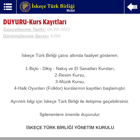
DUYURU-Kurs Kayıtları
Güncellenme Tarihi:
06-09-2021
Görüntülenme Sayısı:
6395
İskeçe Türk Birliği çatısı altında faaliyet gösteren;
1-Biçki - Dikiş - Nakış ve El Sanatları Kursları,
2-Resim Kursu,
3-Müzik Kursu,
4-Halk Oyunları (Folklor) kurslarının kayıtları başlamıştır.
Ayrıntılı bilgi için İskeçe Türk Birliği ile iletişime geçebilirsiniz.
İlgilenenlere önemle duyurulur.
İSKEÇE TÜRK BİRLİĞİ YÖNETİM KURULU