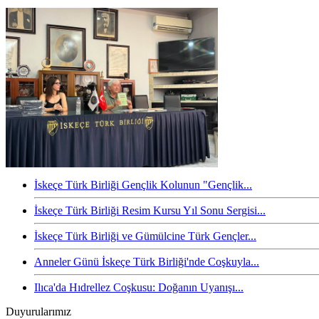
İskeçe Türk Birliği Gençlik Kolunun "Gençlik...
İskeçe Türk Birliği Resim Kursu Yıl Sonu Sergisi...
İskeçe Türk Birliği ve Gümülcine Türk Gençler...
Anneler Günü İskeçe Türk Birliği'nde Coşkuyla...
Ilıca'da Hıdrellez Coşkusu: Doğanın Uyanışı...
Duyurularımız