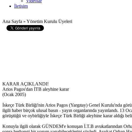
Videolar
İletişim
Ana Sayfa » Yönetim Kurulu Üyeleri
KARAR AÇIKLANDI!
Arios Pagos'dan İTB aleyhine karar
(Ocak 2005)
İskeçe Türk Birliği'nin Arios Pagos (Yargıtay) Genel Kurulu'nda gö
ilgili haber birçok ulusal basın - yayın organlarında yayınlandı. 1
görüştüğü ve oybirliğiyle İskeçe Türk Birliği aleyhine karar aldığı belir
Konuyla ilgili olarak GÜNDEM'e konuşan İ.T.B avukatlarından Orha
sonra herhangi bir yorum yapabileceklerini söyledi. Avukat Orhan Ha