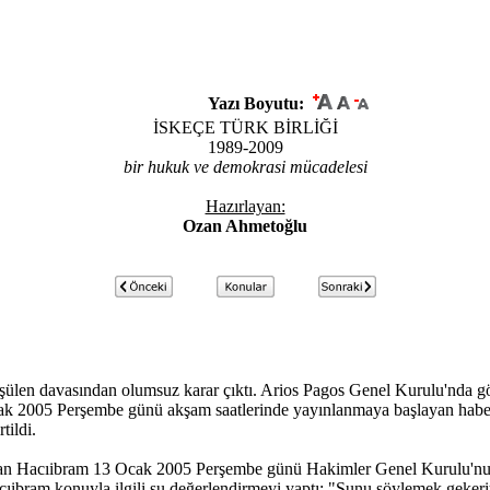
Yazı Boyutu:
İSKEÇE TÜRK BİRLİĞİ
1989-2009
bir hukuk ve demokrasi mücadelesi
Hazırlayan:
Ozan Ahmetoğlu
rüşülen davasından olumsuz karar çıktı. Arios Pagos Genel Kurulu'nda
3 Ocak 2005 Perşembe günü akşam saatlerinde yayınlanmaya başlayan hab
tildi.
n Hacıibram 13 Ocak 2005 Perşembe günü Hakimler Genel Kurulu'nun t
cıibram konuyla ilgili şu değerlendirmeyi yaptı: "Şunu söylemek geker