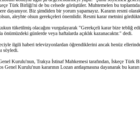
eçe Türk Birliği'ni de bu celsede görüştüler. Muhtemelen bu toplantıdan s
bilgilere dayanıyor. Biz şimdiden bir yorum yapamayız. Kararın resmi ol
 olsun, aleyhte olsun gerekçeleri önemlidir. Resmi karar metnini gördükt
un tüketilmiş olacağını vurgulayarak "Gerekçeli karar bize tebliğ edild
da önümüzdeki günlerde veya haftalarda açıklık kazanacaktır." dedi.
iyle ilgili haberi televizyonlardan öğrendiklerini ancak henüz ellerinde
ı söyledi.
nel Kurulu'nun, Trakya İstinaf Mahkemesi tarafından, İskeçe Türk Birli
agos Genel Kurulu'nun kararının Lozan antlaşmasına dayanarak bu kararı a