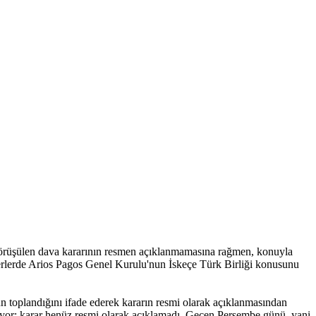
 görüşülen dava kararının resmen açıklanmamasına rağmen, konuyla
erlerde Arios Pagos Genel Kurulu'nun İskeçe Türk Birliği konusunu
oplandığını ifade ederek kararın resmi olarak açıklanmasından
iyor; karar henüz resmi olarak açıklamadı. Geçen Perşembe günü, yani