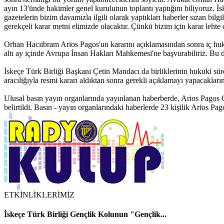
ayın 13'ünde hakimler genel kurulunun toplantı yaptığını biliyoruz. İsk
gazetelerin bizim davamızla ilgili olarak yaptıkları haberler sızan 
gerekçeli karar metni elimizde olacaktır. Çünkü bizim için karar lehte
Orhan Hacıibram Arios Pagos'un kararını açıklamasından sonra iç hukuk
altı ay içinde Avrupa İnsan Hakları Mahkemesi'ne başvurabiliriz. Bu 
İskeçe Türk Birliği Başkanı Çetin Mandacı da birliklerinin hukuki sürec
aracılığıyla resmi kararı aldıktan sonra gerekli açıklamayı yapacakların
Ulusal basın yayın organlarında yayınlanan haberberde, Arios Pagos Ge
belirtildi. Basın - yayın organlarındaki haberlerde 23 kişilik Arios P
ETKİNLİKLERİMİZ
İskeçe Türk Birliği Gençlik Kolunun "Gençlik...